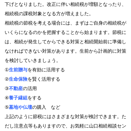
下げとなりました。改正に伴い相続税が増額となったり、
相続税の課税対象となる方が増えました。
相続税の節税を考える場合には、まずはご自身の相続税が
いくらになるのかを把握することから始まります。節税に
は、相続が発生してからできる対策と相続開始前に準備し
なければできない対策があります。生前から計画的に対策
を検討していきましょう。
①
生前贈与
を有効に活用する
②
生命保険
を賢く活用する
③
不動産
の活用
④
養子縁組
をする
⑤
墓地や仏壇
の購入 など
上記のように節税にはさまざまな対策が検討できます。た
だし注意点等もありますので、お気軽に山口相続相談セン