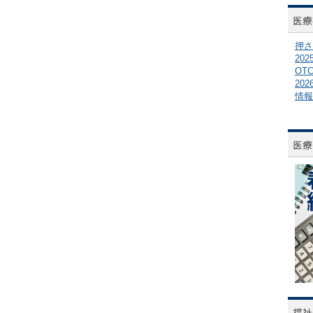
押さ
20
OT
20
情報