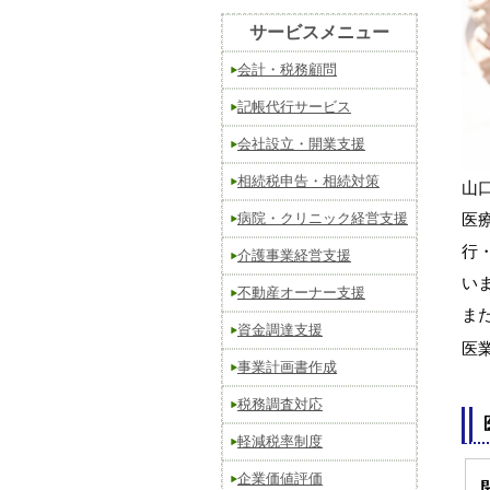
サービスメニュー
会計・税務顧問
記帳代行サービス
会社設立・開業支援
相続税申告・相続対策
山
病院・クリニック経営支援
医
行
介護事業経営支援
い
不動産オーナー支援
ま
資金調達支援
医
事業計画書作成
税務調査対応
軽減税率制度
企業価値評価