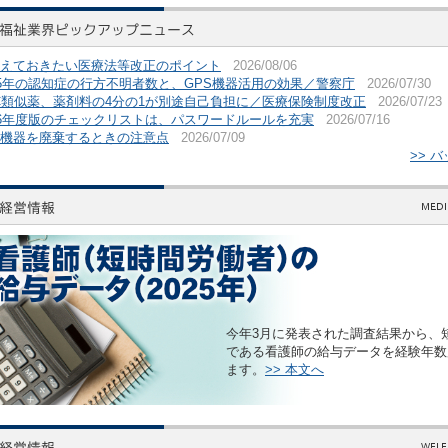
えておきたい医療法等改正のポイント
2026/08/06
25年の認知症の行方不明者数と、GPS機器活用の効果／警察庁
2026/07/30
C類似薬、薬剤料の4分の1が別途自己負担に／医療保険制度改正
2026/07/23
26年度版のチェックリストは、パスワードルールを充実
2026/07/16
機器を廃棄するときの注意点
2026/07/09
>> 
今年3月に発表された調査結果から、
である看護師の給与データを経験年数
ます。
>> 本文へ