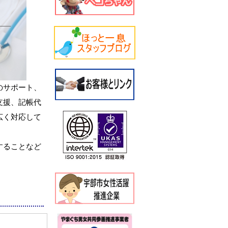
のサポート、
支援、記帳代
広く対応して
することなど