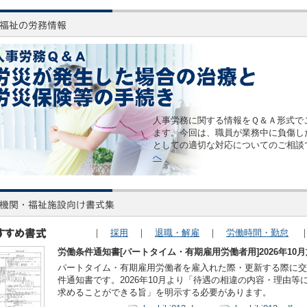
人事労務に関する情報をＱ＆Ａ形式で
ます。今回は、職員が業務中に負傷し
としての適切な対応についてのご相談
へ
｜
採用
｜
退職・解雇
｜
労働時間・勤怠
労働条件通知書[パートタイム・有期雇用労働者用]2026年10
パートタイム・有期雇用労働者を雇入れた際・更新する際に交
件通知書です。2026年10月より「待遇の相違の内容・理由等
求めることができる旨」を明示する必要があります。