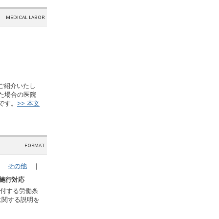
ご紹介いたし
た場合の医院
です。
>> 本文
｜
その他
｜
月施行対応
付する労働条
に関する説明を