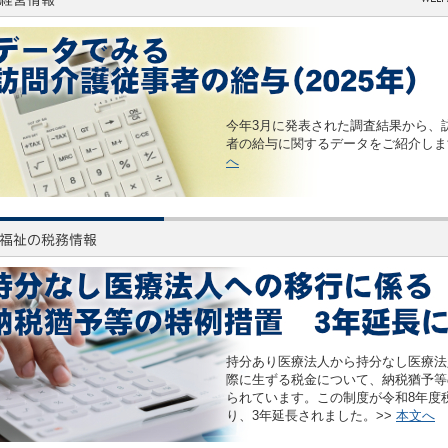
今年3月に発表された調査結果から、
者の給与に関するデータをご紹介しま
へ
持分あり医療法人から持分なし医療法
際に生ずる税金について、納税猶予等
られています。この制度が令和8年度
り、3年延長されました。>>
本文へ