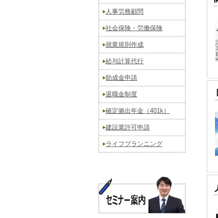
人事労務顧問
社会保険・労働保険
就業規則作成
給与計算代行
助成金申請
退職金制度
確定拠出年金（401k）
建設業許可申請
ライフプランニング